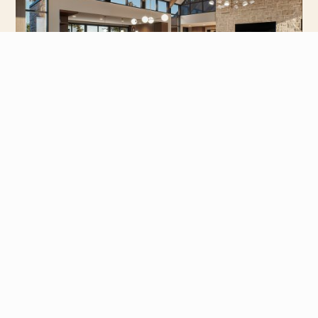
Clip de la maison
Entrez dans l’univers de cette demeure
pensée pour le confort et le bien-être de
ses futurs occupants. Laissez-vous
inspirer… et imaginez que vous en êtes le
prochain propriétaire !
Visionnez le clip (2 min)