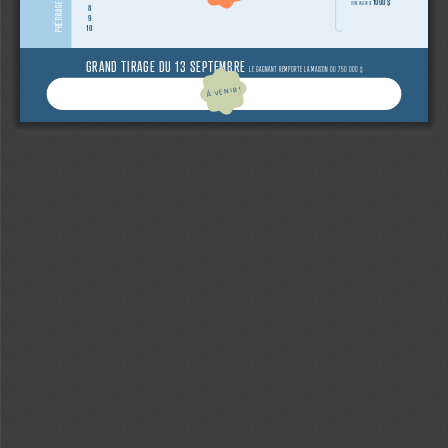
1000 $
D’UNE VALEUR DE
8
9
10
GRAND TIRAGE DU 13 SEPTEMBRE 
LE GAGNANT REMPORTE LA MAISON OU 750 000 $
À VENIR!