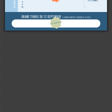
1000 $
D’UNE VALEUR DE
8
9
10
GRAND TIRAGE DU 13 SEPTEMBRE 
LE GAGNANT REMPORTE LA MAISON OU 750 000 $
À VENIR!