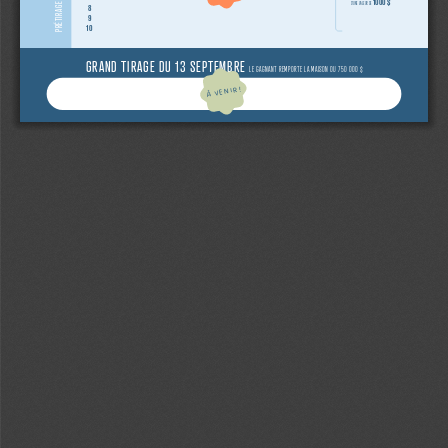
1000 $
D’UNE VALEUR DE
8
9
10
GRAND TIRAGE DU 13 SEPTEMBRE 
LE GAGNANT REMPORTE LA MAISON OU 750 000 $
À VENIR!