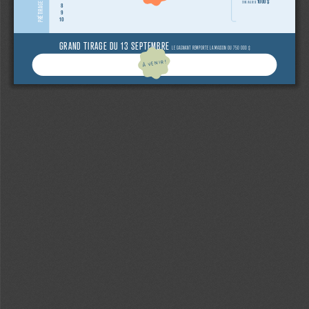
1000 $
D’UNE VALEUR DE
8
9
10
GRAND TIRAGE DU 13 SEPTEMBRE 
LE GAGNANT REMPORTE LA MAISON OU 750 000 $
À VENIR!