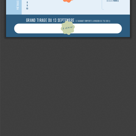
1000 $
D’UNE VALEUR DE
8
9
10
GRAND TIRAGE DU 13 SEPTEMBRE 
LE GAGNANT REMPORTE LA MAISON OU 750 000 $
À VENIR!