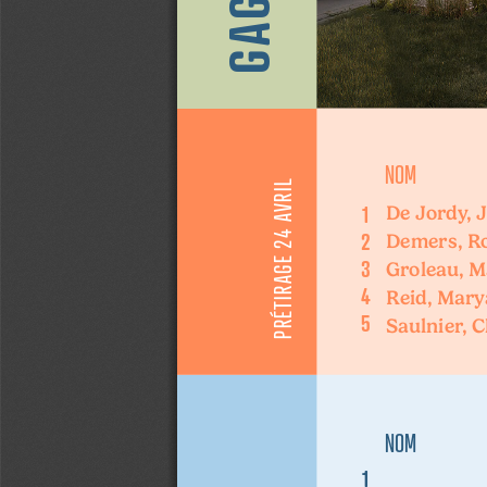
NOM 
PRÉTIRAGE 24 AVRIL
1
De Jordy, J
2
Demers, Ro
3
Groleau, M
4
Reid, Mary
5
Saulnier, C
NOM 
1