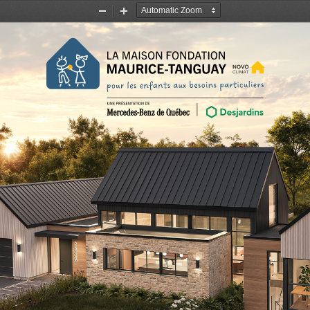
Zoom
Zoom
Out
In