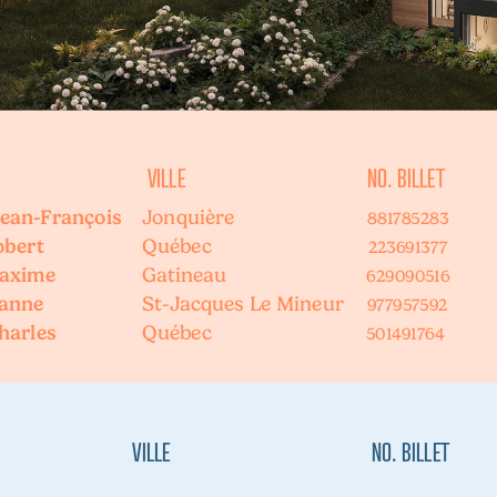
        VILLE 
          NO. BILLET 
ean-François    
Jonquière
881785283
bert 
Québec  
223691377
axime 
Gatineau
629090516
anne 
St-Jacques Le Mineur
977957592
harles 
Québec
 501491764
     VILLE 
           NO. BILLET 