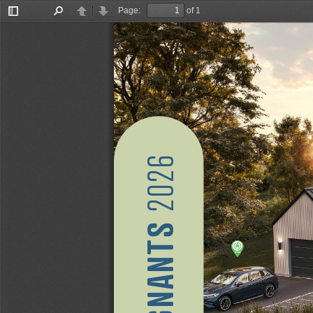
Page:
of 1
Toggle
Find
Previous
Next
Sidebar
 2026
GAGNANTS