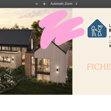
Zoom
Zoom
Out
In
FICHE