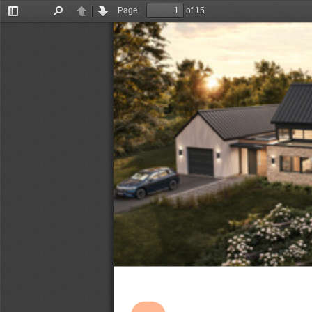
Page:
of 15
Toggle
Find
Previous
Next
Sidebar