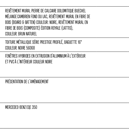
REVÊTEMENT MURAL PIERRE DE CALCAIRE DOLOMITIQUE BUECHEL 
MÉLANGE CAMBRIEN FOND DU LAC, REVÊTEMENT MURAL EN FIBRE DE 
BOIS (BOARD & BATTEN) COULEUR: NOIRE, REVÊTEMENT MURAL EN 
FIBRE DE BOIS (COMPOSITE) ÉDITION ROYALE (LATTIS),
COULEUR: BRUN NATUREL
TOITURE MÉTALLIQUE SÉRIE PRESTIGE PROFILÉ, BAGUETTE 16
"
COULEUR: NOIRE 56068
FENÊTRES HYBRIDES EN EXTRUSION D’ALUMINIUM À L’EXTÉRIEUR
ET PVC À L’INTÉRIEUR COULEUR NOIRE
PRÉSENTATION DE L’AMÉNAGEMENT
MERCEDES-BENZ EQE 350