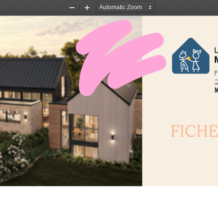
Zoom
Zoom
Out
In
FICHE