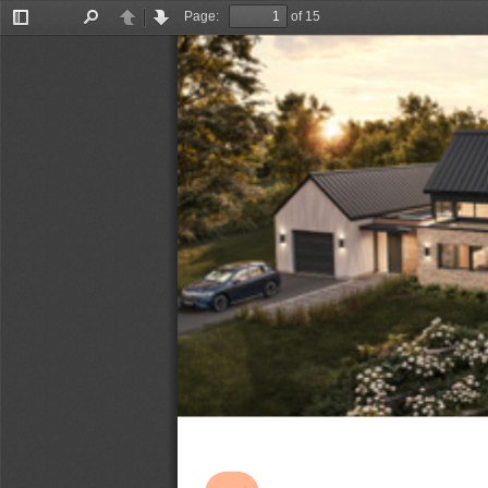
Page:
of 15
Toggle
Find
Previous
Next
Sidebar