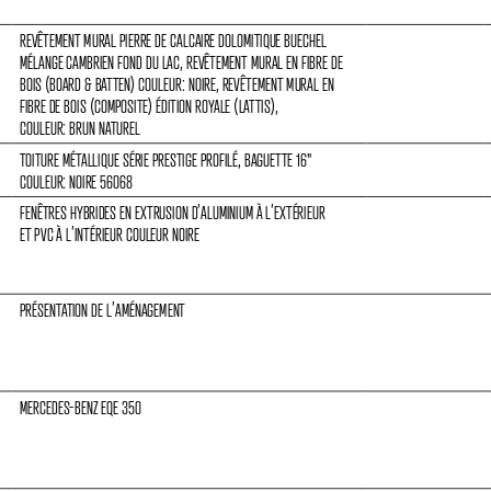
REVÊTEMENT MURAL PIERRE DE CALCAIRE DOLOMITIQUE BUECHEL 
MÉLANGE CAMBRIEN FOND DU LAC, REVÊTEMENT MURAL EN FIBRE DE 
BOIS (BOARD & BATTEN) COULEUR: NOIRE, REVÊTEMENT MURAL EN 
FIBRE DE BOIS (COMPOSITE) ÉDITION ROYALE (LATTIS),
COULEUR: BRUN NATUREL
TOITURE MÉTALLIQUE SÉRIE PRESTIGE PROFILÉ, BAGUETTE 16
"
COULEUR: NOIRE 56068
FENÊTRES HYBRIDES EN EXTRUSION D’ALUMINIUM À L’EXTÉRIEUR
ET PVC À L’INTÉRIEUR COULEUR NOIRE
PRÉSENTATION DE L’AMÉNAGEMENT
MERCEDES-BENZ EQE 350