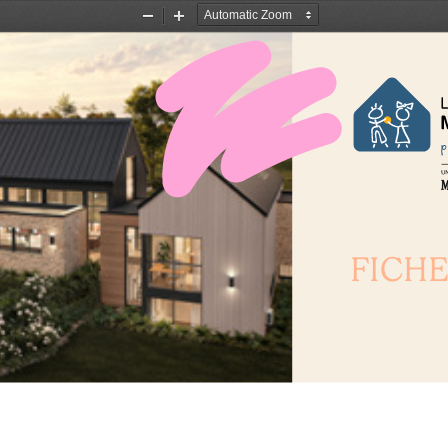
Zoom
Zoom
Out
In
FICHE