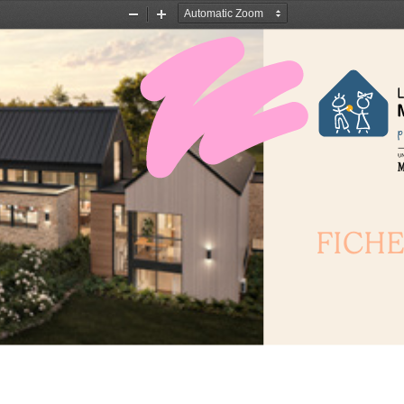
Zoom
Zoom
Out
In
FICHE