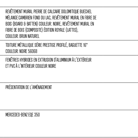
REVÊTEMENT MURAL PIERRE DE CALCAIRE DOLOMITIQUE BUECHEL 
MÉLANGE CAMBRIEN FOND DU LAC, REVÊTEMENT MURAL EN FIBRE DE 
BOIS (BOARD & BATTEN) COULEUR: NOIRE, REVÊTEMENT MURAL EN 
FIBRE DE BOIS (COMPOSITE) ÉDITION ROYALE (LATTIS),
COULEUR: BRUN NATUREL
TOITURE MÉTALLIQUE SÉRIE PRESTIGE PROFILÉ, BAGUETTE 16
"
COULEUR: NOIRE 56068
FENÊTRES HYBRIDES EN EXTRUSION D’ALUMINIUM À L’EXTÉRIEUR
ET PVC À L’INTÉRIEUR COULEUR NOIRE
PRÉSENTATION DE L’AMÉNAGEMENT
MERCEDES-BENZ EQE 350