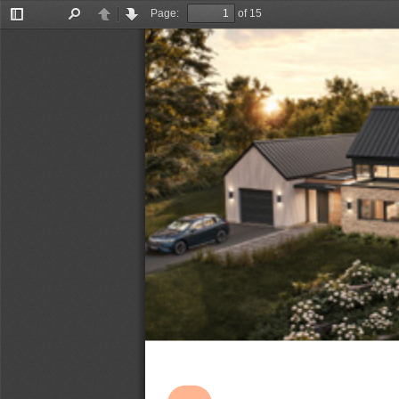
Page:
of 15
Toggle
Find
Previous
Next
Sidebar