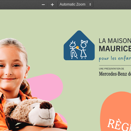
Zoom
Zoom
Out
In
RÈG