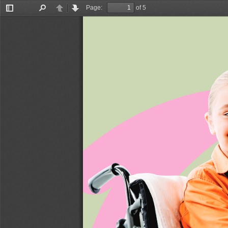
Page:
of 5
Toggle
Find
Previous
Next
Sidebar