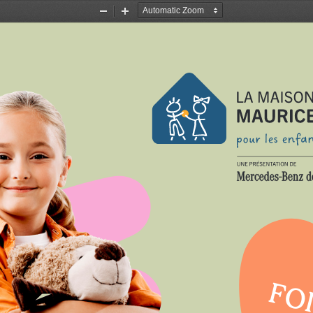
Zoom
Zoom
Out
In
FOI