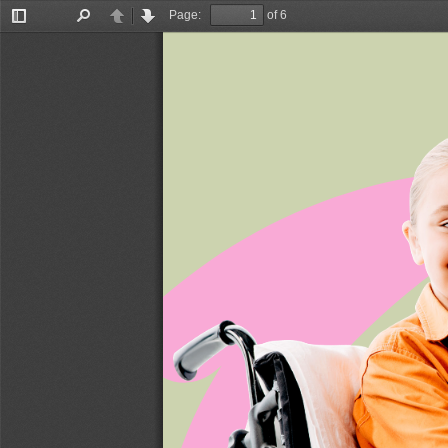
Page:
of 6
Toggle
Find
Previous
Next
Sidebar