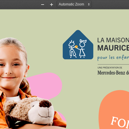
Zoom
Zoom
Out
In
FOI