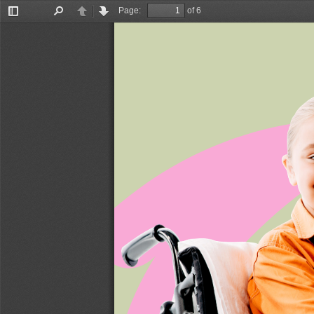
Page:
of 6
Toggle
Find
Previous
Next
Sidebar