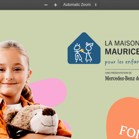
Zoom
Zoom
Out
In
FOI