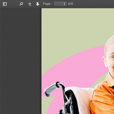
Page:
of 6
Toggle
Find
Previous
Next
Sidebar