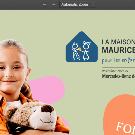
Zoom
Zoom
Out
In
FOI