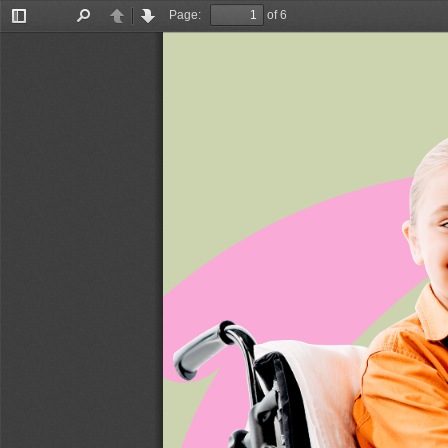
Page:
of 6
Toggle
Find
Previous
Next
Sidebar