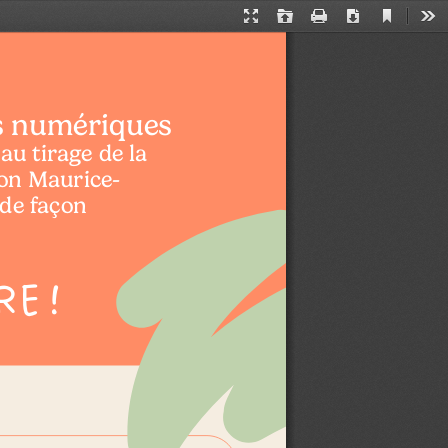
Current
Presentation
Open
Print
Download
Too
View
Mode
ts numériques
au tirage de la 
on Maurice-
de façon
RE 
!