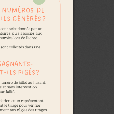
 NUMÉROS DE 
ILS GÉNÉRÉS 
?
sont sélectionnés par un    
oires, puis associés aux  
ournies lors de l’achat.
 sont collectés dans une  
GAGNANTS-
T-ILS PIGÉS 
?
numéro de billet au hasard.
et sans intervention         
artialité.
dation et un représentant  
 le tirage pour vérifier  
ment aux règles des tirages  