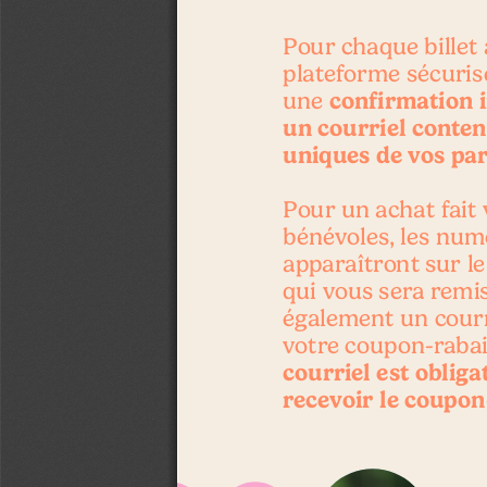
Pour chaque billet 
plateforme sécuris
 confirmation 
une
un courriel conten
uniques de vos par
Pour un achat fait 
bénévoles, les numé
apparaîtront sur le
qui vous sera remis
également un cour
votre coupon-rabai
courriel est obliga
recevoir le coupon