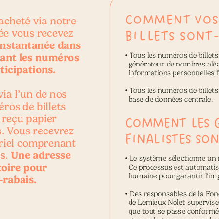
COMMENT VOS
acheté via notre 
ée vous recevez 
BILLETS SONT-
instantanée dans 
ant les numéros 
• 
Tous les numéros de billets 
  générateur de nombres aléat
ticipations.
  informations personnelles f
• 
Tous les numéros de billets
via l’un de nos 
  base de données centrale.
ros de billets 
 reçu papier 
COMMENT LES 
. Vous recevrez 
FINALISTES SON
riel comprenant 
Une adresse 
s. 
• 
Le système sélectionne un 
toire pour
  Ce processus est automatisé 
  humaine pour garantir l’imp
-rabais.
• 
Des responsables de la Fon
  de Lemieux Nolet supervisent
  que tout se passe conformé