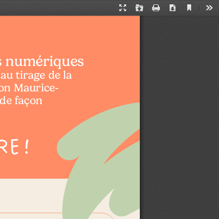
Current
Presentation
Open
Print
Download
Too
View
Mode
ts numériques
au tirage de la 
on Maurice-
de façon
RE 
!