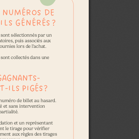
 NUMÉROS DE 
ILS GÉNÉRÉS 
?
sont sélectionnés par un    
oires, puis associés aux  
ournies lors de l’achat.
 sont collectés dans une  
GAGNANTS-
T-ILS PIGÉS 
?
numéro de billet au hasard.
et sans intervention         
artialité.
dation et un représentant  
 le tirage pour vérifier  
ment aux règles des tirages  