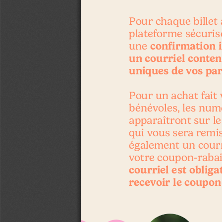
Pour chaque billet 
plateforme sécuris
 confirmation 
une
un courriel conten
uniques de vos par
Pour un achat fait 
bénévoles, les numé
apparaîtront sur le
qui vous sera remis
également un cour
votre coupon-rabai
courriel est obliga
recevoir le coupon