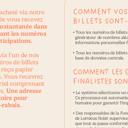
COMMENT VOS
acheté via notre 
ée vous recevez 
BILLETS SONT-
instantanée dans 
ant les numéros 
• 
Tous les numéros de billets 
  générateur de nombres aléat
ticipations.
  informations personnelles f
• 
Tous les numéros de billets
via l’un de nos 
  base de données centrale.
ros de billets 
 reçu papier 
COMMENT LES 
. Vous recevrez 
FINALISTES SON
riel comprenant 
Une adresse 
s. 
• 
Le système sélectionne un 
toire pour
  Ce processus est automatisé 
  humaine pour garantir l’imp
-rabais.
• 
Des responsables de la Fon
  de Lemieux Nolet supervisent
  que tout se passe conformé