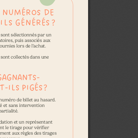
 NUMÉROS DE 
ILS GÉNÉRÉS 
?
sont sélectionnés par un    
oires, puis associés aux  
ournies lors de l’achat.
 sont collectés dans une  
GAGNANTS-
T-ILS PIGÉS 
?
numéro de billet au hasard.
et sans intervention         
artialité.
dation et un représentant  
 le tirage pour vérifier  
ment aux règles des tirages  