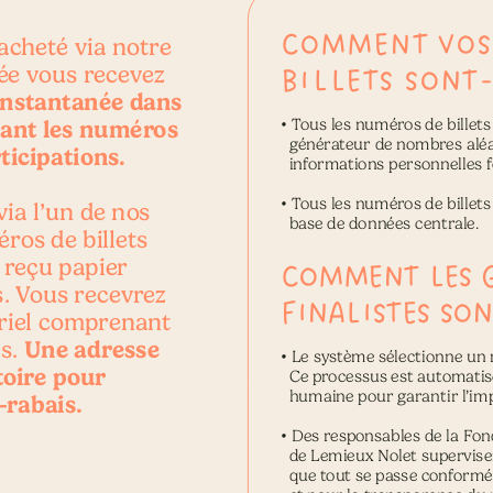
COMMENT VOS
acheté via notre 
ée vous recevez 
BILLETS SONT-
instantanée dans 
ant les numéros 
• 
Tous les numéros de billets 
  générateur de nombres aléat
ticipations.
  informations personnelles f
• 
Tous les numéros de billets
via l’un de nos 
  base de données centrale.
ros de billets 
 reçu papier 
COMMENT LES 
. Vous recevrez 
FINALISTES SON
riel comprenant 
Une adresse 
s. 
• 
Le système sélectionne un 
toire pour
  Ce processus est automatisé 
  humaine pour garantir l’imp
-rabais.
• 
Des responsables de la Fon
  de Lemieux Nolet supervisent
  que tout se passe conformé