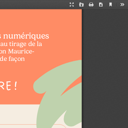
Current
Presentation
Open
Print
Download
Too
View
Mode
ts numériques
au tirage de la 
on Maurice-
de façon
RE 
!