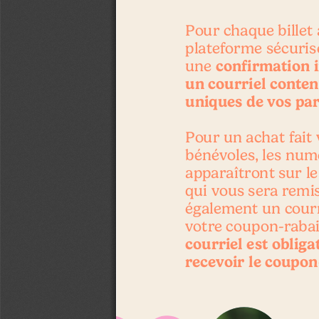
Pour chaque billet 
plateforme sécuris
 confirmation 
une
un courriel conten
uniques de vos par
Pour un achat fait 
bénévoles, les numé
apparaîtront sur le
qui vous sera remis
également un cour
votre coupon-rabai
courriel est obliga
recevoir le coupon