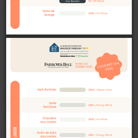
57
 | Off Black
mur d’accent
Salle de
2005
 | All White
lavage
COLORATION
DISPONIBLE CHEZ
CÉRAMIQUE DÉCOR
2025
Hall d’entrée
2004
 | Slipper Satin
Salle
2001
 | Strong White
familiale
Chambre
2005
 | All White
des invités
REZ-DE-JARDIN
Salle de bain 
2001
 | Strong White
des invités