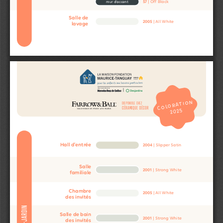
57
 | Off Black
mur d’accent
Salle de
2005
 | All White
lavage
COLORATION
DISPONIBLE CHEZ
CÉRAMIQUE DÉCOR
2025
Hall d’entrée
2004
 | Slipper Satin
Salle
2001
 | Strong White
familiale
Chambre
2005
 | All White
des invités
REZ-DE-JARDIN
Salle de bain 
2001
 | Strong White
des invités