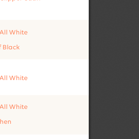
 All White
f Black
 All White
 All White
ichen