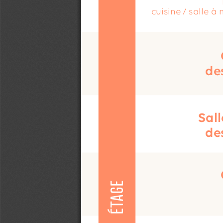
cuisine / salle à
de
Sall
de
ÉTAGE