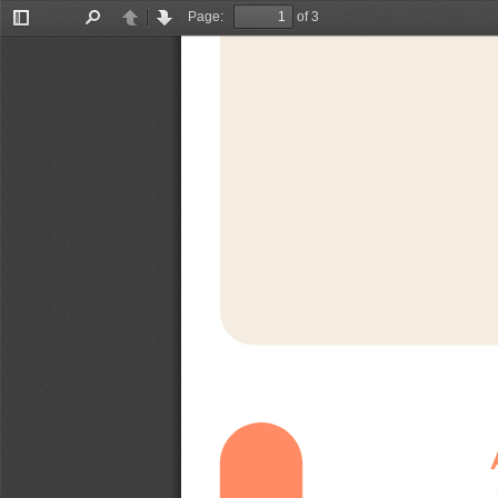
Page:
of 3
Toggle
Find
Previous
Next
Sidebar