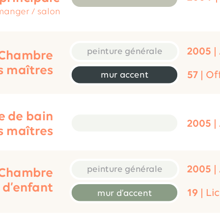
 manger / salon
2005
 |
peinture générale
Chambre
s maîtres
57
 | Of
mur accent
e de bain
2005
 |
s maîtres
2005
 |
peinture générale
Chambre 
d’enfant
19
 | L
mur d’accent