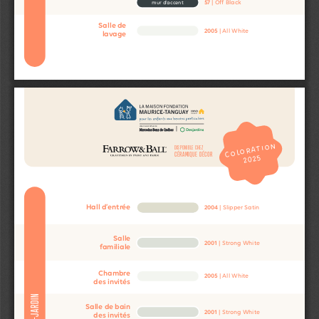
57
 | Off Black
mur d’accent
Salle de
2005
 | All White
lavage
COLORATION
DISPONIBLE CHEZ
CÉRAMIQUE DÉCOR
2025
Hall d’entrée
2004
 | Slipper Satin
Salle
2001
 | Strong White
familiale
Chambre
2005
 | All White
des invités
REZ-DE-JARDIN
Salle de bain 
2001
 | Strong White
des invités