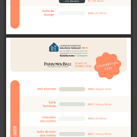
57
 | Off Black
mur d’accent
Salle de
2005
 | All White
lavage
COLORATION
DISPONIBLE CHEZ
CÉRAMIQUE DÉCOR
2025
Hall d’entrée
2004
 | Slipper Satin
Salle
2001
 | Strong White
familiale
Chambre
2005
 | All White
des invités
REZ-DE-JARDIN
Salle de bain 
2001
 | Strong White
des invités