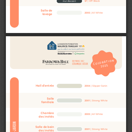
57
 | Off Black
mur d’accent
Salle de
2005
 | All White
lavage
COLORATION
DISPONIBLE CHEZ
CÉRAMIQUE DÉCOR
2025
Hall d’entrée
2004
 | Slipper Satin
Salle
2001
 | Strong White
familiale
Chambre
2005
 | All White
des invités
REZ-DE-JARDIN
Salle de bain 
2001
 | Strong White
des invités