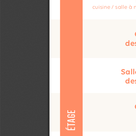
cuisine / salle à
de
Sall
de
ÉTAGE