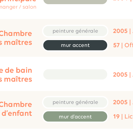
 manger / salon
2005
 |
peinture générale
Chambre
s maîtres
57
 | Of
mur accent
e de bain
2005
 |
s maîtres
2005
 |
peinture générale
Chambre 
d’enfant
19
 | L
mur d’accent