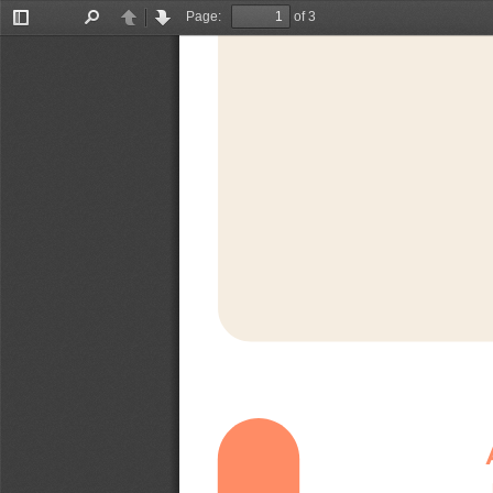
Page:
of 3
Toggle
Find
Previous
Next
Sidebar