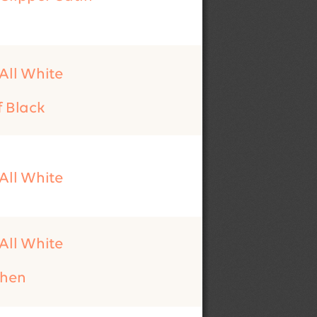
 All White
f Black
 All White
 All White
ichen