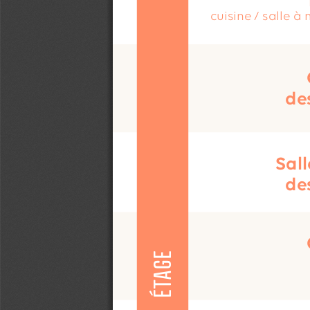
cuisine / salle à
de
Sall
de
ÉTAGE