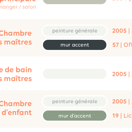
 manger / salon
2005
 |
peinture générale
Chambre
s maîtres
57
 | Of
mur accent
e de bain
2005
 |
s maîtres
2005
 |
peinture générale
Chambre 
d’enfant
19
 | L
mur d’accent