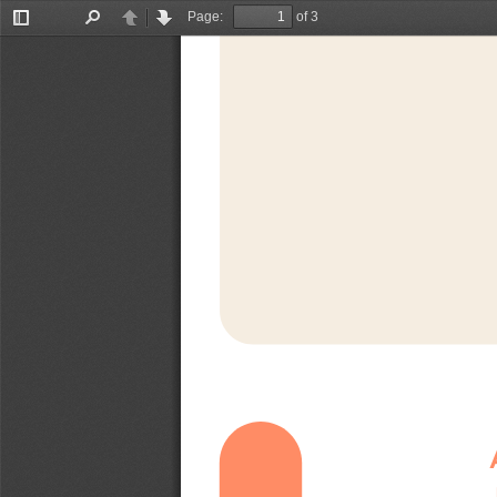
Page:
of 3
Toggle
Find
Previous
Next
Sidebar