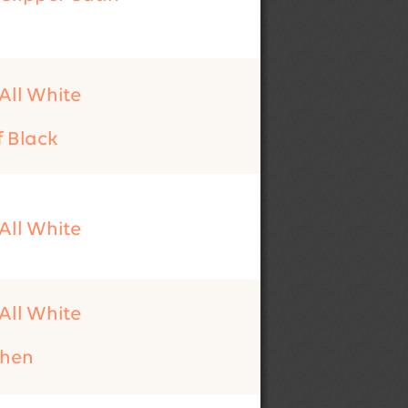
 All White
f Black
 All White
 All White
ichen