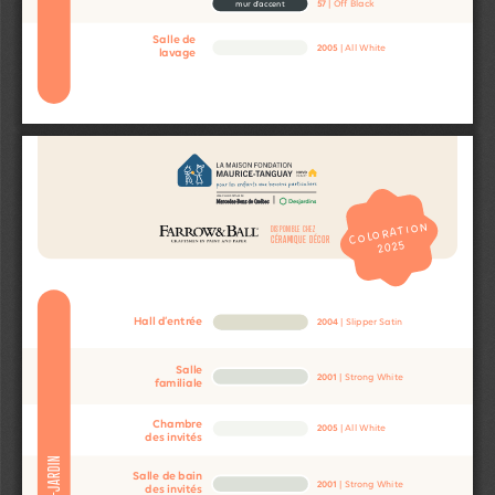
57
 | Off Black
mur d’accent
Salle de
2005
 | All White
lavage
COLORATION
DISPONIBLE CHEZ
CÉRAMIQUE DÉCOR
2025
Hall d’entrée
2004
 | Slipper Satin
Salle
2001
 | Strong White
familiale
Chambre
2005
 | All White
des invités
REZ-DE-JARDIN
Salle de bain 
2001
 | Strong White
des invités