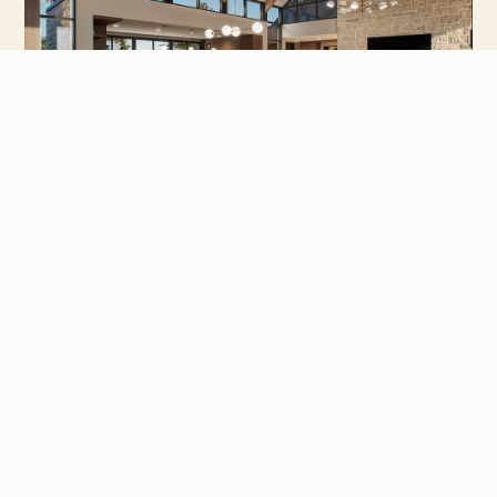
Clip de la maison
Entrez dans l’univers de cette demeure
pensée pour le confort et le bien-être de
ses futurs occupants. Laissez-vous
inspirer… et imaginez que vous en êtes le
prochain propriétaire !
Visionnez le clip (2 min)